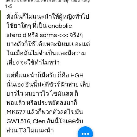
ลง ผิวก็เริ่มเสีย สิวแม่งก็เริ่มขึ้น เอ้าอยู่ๆ เสียงก็ใหญ่ 
ไรงี้
ดังนั้นก็ไม่แนะนำให้ผู้หญิงทั่วไป
ใช้ยาใดๆ ที่เป็น anabolic 
steroid หรือ sarms <<< จริงๆ 
บางตัวก็ใช้ได้แหละนิยมเยอะแต่
ในเมื่อมันไม่จำเป็นและมีความ
เสี่ยง จะใช้ทำไมหว่า
แต่ที่แนะนำก็มีครับ ก็คือ HGH 
นั่นเอง อันนี้น่ะดีชัวร์ ผิวสวย เล็บ
ยาวไว ผมยาวไว ไขมันลด ก็
พอแล้ว หรือประหยัดลงมาก็ 
MK677 แล้วก็พวกตัวลดไขมัน 
GW1516, Clen อันนี้โอเคครับ 
ส่วน T3 ไม่แนะนำ