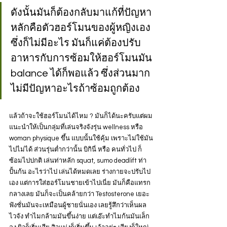
ดังนั้นมันก็ต้องกลับมาแก้ที่ปัญหา
หลักคือตัวฮอร์โมนของผู้หญิงเอง 
ซึ่งก็ไม่มีอะไร มันก็แค่ต้องปรับ
อาหารกับการซ้อมให้ฮอร์โมนมัน 
balance ได้ก็พอแล้ว ซึ่งส่วนมาก
ไม่มีปัญหาอะไรถ้าซ้อมถูกต้อง
แล้วถ้าจะใช้ฮอร์โมนได้ไหม ? มันก็ได้นะครับแต่ผม
แนะนำให้เป็นกลุ่มที่เล่นจริงจังรุ่น wellness หรือ 
woman physique ขึ้น แบบนั้นใช้คุ้ม เพราะไม่ใช้มัน
ไปไม่ได้ ส่วนรุ่นต่ำกว่านั้น บิกินี่ หรือ คนทั่วไป ก็
ซ้อมไปปกติ เล่นท่าหลัก squat, sumo deadlift ท่า
ปั้นก้น อะไรว่าไป เล่นได้หมดเลย ร่างกายจะปรับไป
เอง แต่การใส่ฮอร์โมนชายเข้าไปเนี่ย มันก็คือแทรก
กลางเลย มันก็จะเป็นคล้ายกว่า Testosterone เยอะ 
ฟังชั่นมันจะเหมือนผู้ชายนั่นเอง เลยรู้สึกว่าเห็นผล
ไวจัง ทำไมกล้ามมันขึ้นง่าย แต่เอ๊ะทำไมก้นมันเล็ก