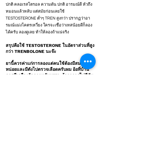
ปกติ คลอเรสโตรอล ความดัน ปกติ อารมณ์ดี หัวถึง
หมอนแล้วหลับ แต่สมัยก่อนเลยใช้ 
TESTOSTERONE ต่ำๆ TREN สูงกว่า ปรากฏว่าอา
รมณ์แม่งโคตรเหวี่ยง ใครจะเชื่อว่าเทสน้อยดีก็ลอง
ได้ครับ ลองดูเลย ท้าให้ลองถ้าแน่จริง 
สรุปคือใช้ TESTOSTERONE ในอัตราส่วนที่สูง
กว่า TRENBOLONE นะจ๊ะ 
ยานี้ควรค่าแก่การลองแต่คนใช้ต้องมีสมอง
หน่อยและมีตังไปตรวจเลือดครับผม อ้อที่บ้าน
ควรมีเครืองวัดความดันเพราะถ้าอาการไม่ดีมัน
จะออกทางความดันก่อนครับและทางนี้สังเกตุ
ง่ายที่สุด
แล้วตัวนี้นะคือ ALL IN ONE ใครงบน้อย ไม่ต้อง
ไปมองพรีโม มามองตัวนี้
 หาวิธีใช้ที่เหมาะกับตัว
เองให้เจอ แล้วเดี๊ยวรู้เรื่อง พรีโมมันไม่ได้ดีอะไร
ขนาดนั้นหรอกครับ มันดี แต่ไม่ได้วิเศษขนาด
นั้น แต่ตัวนี้แหละถ้าใช้ได้นะวิเศษแน่ๆ ให้ใช้พรี
โมผมปักเทส + Superdrol ดีกว่า เพราะผมร่วง
แล้วผมไม่ชอบ (แต่อาจจจะแค่ผมคนเดียว)