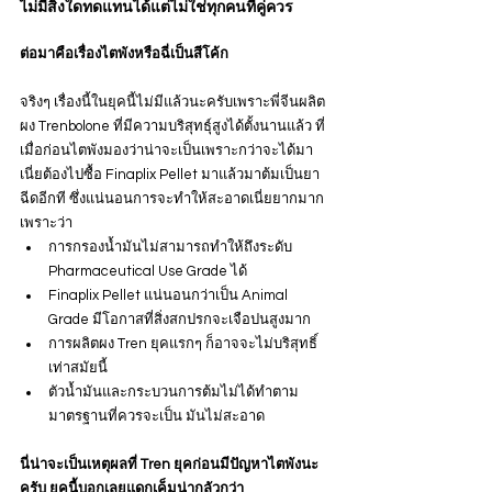
ไม่มีสิ่งใดทดแทนได้แต่ไม่ใช่ทุกคนที่คู่ควร
ต่อมาคือเรื่องไตพังหรือฉี่เป็นสีโค้ก
จริงๆ เรื่องนี้ในยุคนี้ไม่มีแล้วนะครับเพราะพี่จีนผลิต
ผง Trenbolone ที่มีความบริสุทธุ์สูงได้ตั้งนานแล้ว ที่
เมื่อก่อนไตพังมองว่าน่าจะเป็นเพราะกว่าจะได้มา
เนี่ยต้องไปซื้อ Finaplix Pellet มาแล้วมาต้มเป็นยา
ฉีดอีกที ซึ่งแน่นอนการจะทำให้สะอาดเนี่ยยากมาก
เพราะว่า
การกรองน้ำมันไม่สามารถทำให้ถึงระดับ 
Pharmaceutical Use Grade ได้
Finaplix Pellet แน่นอนกว่าเป็น Animal 
Grade มีโอกาสที่สิ่งสกปรกจะเจือปนสูงมาก
การผลิตผง Tren ยุคแรกๆ ก็อาจจะไม่บริสุทธิ์
เท่าสมัยนี้
ตัวน้ำมันและกระบวนการต้มไม่ได้ทำตาม
มาตรฐานที่ควรจะเป็น มันไม่สะอาด
นี่น่าจะเป็นเหตุผลที่ Tren ยุคก่อนมีปัญหาไตพังนะ
ครับ ยุคนี้บอกเลยแดกเค็มน่ากลัวกว่า