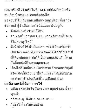
ต่อมาเรื่องสี จริงหรือไม่ที่ TREN แท้ต้องสีเหลือเข้ม
จนเกือบน้ำตาลและตอนฉีดต้องไอ
ขอตอบว่าไม่เกี่ยวเลยเหมือนพวกกูรูปลอมที่บอกว่า
ชิมผงแล้วรู้ว่าเป็นยาอะไรนั่นแหละ มันอยู่กับ
ตัวผง RAWS ว่ามาสีไหน
อุณหภูมิในการต้ม จะเข้มมากหรือน้อยก็ได้แต่
สีไม่ควรดู "ไหม้"
ตัวน้ำมันที่ใช้ ถ้าเป็น Natural Oil สีจะเข้มกว่า 
เข่น Tea seed oil, Grape Seed Oil ถ้าเป็น EO สี
ที่ได้จะอ่อนกว่า ต่อให้เป็นผงลอตเดียวกันก็ตาม 
อันนี้ผมฟังที่โรงงานพูดมาเอง
เรื่องไอก็ไม่เกี่ยวเลยไอชิบหาย ถ้ายามันบริสุทธิ์
จริงๆ ฉีดก็เหมือนยาอื่นนั่นแหละ ไม่แสบ ไม่ไอ 
(แต่ถ้ายาเข้าเส้นเลือดก็ไอเหมือนตัวอื่น)
ผลที่คาดหวังได้จากการใช้
หลังยา Kick In ไขมันจะบางลงทุกเช้าเลย ย้ำว่า
ทุกเช้า
กล้ามจะดู HARD มาก และแน่น
กินอะไรก็จะไม่ค่อยอ้วน