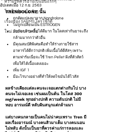
ความรู้ที่ควรอ่านเป็นอันแรกๆ
อัปเดตเมื่อ
12 ก.ย. 2563
TRENBOLONE นั้น
โปรไฟล์ยาเป็นตัวๆ
ถูกดัดแปลงมาจาก Nandrolone
เรื่องของ SARMS ใครใช้ก็ดี
ไม่ถูกเปลี่ยนเป็น ESTROGEN
จับกับกล้ามเนื้อได้ดีมาก ในโดสเท่ากันยาจะถึง
ใหม่ 2024 UPDATE
กล้ามมากกว่าตัวอื่น
มีคุณสมบัติพิเศษคือทำให้ร่างกายใช้สาร
อาหารได้ดีกว่าปกติ เพิ่มเนื้อได้ดีสัสๆ เพราะ
ตามฟาร์มเนี่ยจะใช้ Tren Pellet ฝังที่ตัวสัตว์
เพื่อให้ได้เนื้อแดงเยอะ
เพิ่ม IGF 1 
มีอะไรบางอย่างที่ทำให้ลดไขมันได้ไวสัส
ผลข้างเคียงแต่ละคนจะเจอแตกต่างกันไป บาง
คนจะไม่เจอเลย เช่นผมเป็นต้น ในโดส 300 
mg/week ทุกอย่างปกติ ความดันปกติ ไม่มี
หอบ อารมณ์ดี หลับฝันสนุกแต่กล้ามมา
แต่บางคนกลายเป็นคนไม่น่าคบเพราะ Tren มี
ผลเรื่องอารมณ์ บางคนสิวมาเต็ม บางคนนอน
ไม่หลับ ดังนั้นเป็นยาที่ควรค่าแก่การลองและ