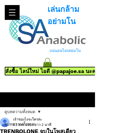
เล่นกล้าม
อย่ามโน
แน่นอนไม่เคยมโน
สั่งซื้อ ไลน์ใหม่ ไอดี @papajoe.sa นะครับ ไลน์เดิมถูกป
โพสต์
ดูบทความทั้งหมด
เจ้าของไงจะใครล่ะ
ดูบทความทั้งหมด
23 ส.ค. 2563
ยาว 2 นาที
TRENBOLONE จบในโพสเดียว