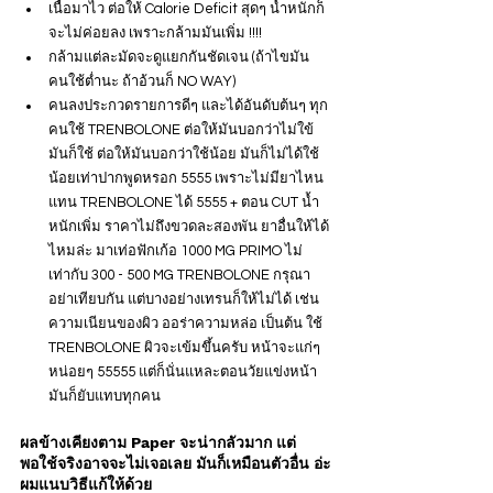
เนื้อมาไว ต่อให้ Calorie Deficit สุดๆ น้ำหนักก็
จะไม่ค่อยลง เพราะกล้ามมันเพิ่ม !!!!
กล้ามแต่ละมัดจะดูแยกกันชัดเจน (ถ้าไขมัน
คนใช้ต่ำนะ ถ้าอ้วนก็ NO WAY)
คนลงประกวดรายการดีๆ และได้อันดับต้นๆ ทุก
คนใช้ TRENBOLONE ต่อให้มันบอกว่าไม่ใข้ 
มันก็ใช้ ต่อให้มันบอกว่าใช้น้อย มันก็ไม่ได้ใช้
น้อยเท่าปากพูดหรอก 5555 เพราะไม่มียาไหน
แทน TRENBOLONE ได้ 5555 + ตอน CUT น้ำ
หนักเพิ่ม ราคาไม่ถึงขวดละสองพัน ยาอื่นให้ได้
ไหมล่ะ มาเท่อฟักเก้อ 1000 MG PRIMO ไม่
เท่ากับ 300 - 500 MG TRENBOLONE กรุณา
อย่าเทียบกัน แต่บางอย่างเทรนก็ให้ไม่ได้ เช่น 
ความเนียนของผิว ออร่าความหล่อ เป็นต้น ใช้ 
TRENBOLONE ผิวจะเข้มขึ้นครับ หน้าจะแก่ๆ 
หน่อยๆ 55555 แต่ก็นั่นแหละตอนวัยแข่งหน้า
มันก็ยับแทบทุกคน
ผลข้างเคียงตาม Paper จะน่ากลัวมาก แต่
พอใช้จริงอาจจะไม่เจอเลย มันก็เหมือนตัวอื่น อ่ะ
ผมแนบวิธีแก้ให้ด้วย