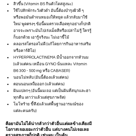
สิวขึ้น (Vitamin B5 กินตัวโดสสูงนะ)
ใช้ไปสักพักระวังตัวดำ อันนี้ต้องบำรุงผิวดี ๆ 
หรือพอมันดำจนหมองให้หยุด แล้วกลับมาใช้
ใหม่ พูดตรงๆ ข้อนี้ผมตรวจเลือดทุกอย่างก็ปกติ 
อาจจะเพราะมันไปเร่งเม็ดสีหรือเปล่าไม่รู้ ใครรู้
ก็บอกด้วย เอารู้จริงนะ ไม่เอาขี้โม้
คลอเรสโตรอลไม่ดี (แก้โดยการกินอาหารเสริม
หรือคาร์ดิโอ)
HYPERPROLACTINEMA มีน้ำออกจากหัวนม 
(แล้วแต่คน เหมือน GYNO นั่นแหละ Vitamin 
B6 300 - 500 mg หรือ CABASER)
นอนไม่หลับ (อันนี้ต้องแล้วแต่คน)
ตอนนอนเหงื่อออก (แล้วแต่คน)
ฝันแปลกๆ (อันนี้ผมเจอ แต่เป็นฝันที่สนุกและฮา
ทุกคืน เดาว่าแล้วแต่สุขภาพจิต)
โมโหร้าย ขี้หึง(แล้วแต่พื้นฐานอารมณ์ของ
แต่ละคนครับ)
คือยามันไม่ได้น่ากลัวกว่าตัวอื่นแต่ผลข้างเคียงมี
โอกาสเจอเยอะกว่าตัวอื่น แต่บางคนไม่เจอเลย 
ตรวจสุขภาพก็ปกติ เช่นผม เป็นต้น