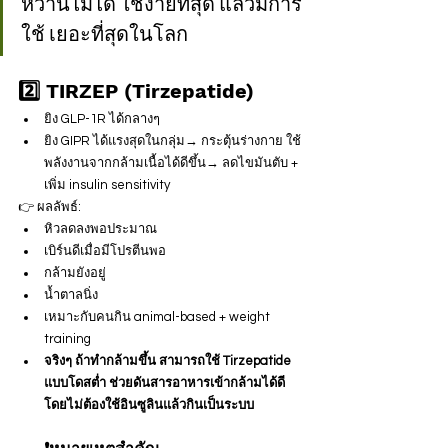
หวานไม่ได้ ใช้ง่ายที่สุด แล้วมีการ
ใช้ เยอะที่สุดในโลก
2️⃣ TIRZEP (Tirzepatide) 
ยิง GLP-1R ได้กลางๆ
ยิง GIPR ได้แรงสุดในกลุ่ม→ กระตุ้นร่างกาย ใช้
พลังงานจากกล้ามเนื้อได้ดีขึ้น→ ลดไขมันตับ + 
เพิ่ม insulin sensitivity
👉 ผลลัพธ์:
หิวลดลงพอประมาณ
เบิร์นดีเมื่อมีโปรตีนพอ
กล้ามยังอยู่
น้ำตาลนิ่ง
เหมาะกับคนกิน animal-based + weight 
training
จริงๆ ถ้าทำกล้ามขึ้น สามารถใช้ Tirzepatide 
แบบโดสต่ำ ช่วยดันสารอาหารเข้ากล้ามได้ดี 
โดยไม่ต้องใช้อินซูลินแล้วกินเป็นระบบ