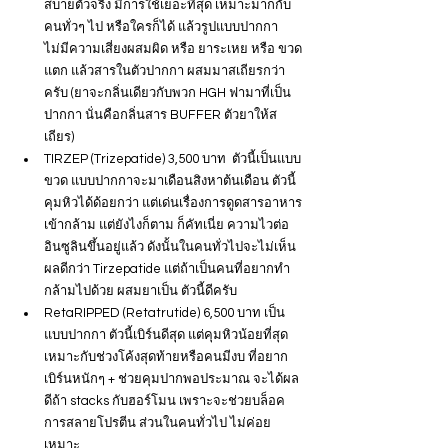
สบายตัวจริง มีการใช้เยอะที่สุด เหมาะมากกับ
คนทั่วๆ ไป หรือใครก็ได้ แล้วรูปแบบปากกา 
ไม่มีความเสี่ยงผสมผิด หรือ ยาระเหย หรือ ขวด
แตก แล้วสารในตัวปากกา ผสมมาสเถียรกว่า
ครับ (ยาจะกลิ่นเดียวกับพวก HGH ฟามาที่เป็น
ปากกา นั่นคือกลิ่นสาร BUFFER ตัวยาให้ส
เถียร)
TIRZEP (Trizepatide) 3,500 บาท  ตัวนี้เป็นแบบ
ขวด แบบปากกาจะมาเดือนสิงหาต้นเดือน ตัวนี้
คุมหิวได้ด้อยกว่า แต่เด่นเรื่องการดูดสารอาหาร
เข้ากล้าม แต่ยังไงก็ตาม ก็คัทเนี่ย ความไวต่อ
อินซูลินขึ้นอยู่แล้ว ดังนั้นในคนทั่วไปจะไม่เห็น
ผลดีกว่า Tirzepatide แต่ถ้าเป็นคนที่อยากทำ
กล้ามไปด้วย ผสมยาเป็น ตัวนี้ดีครับ
RetaRIPPED (Retatrutide) 6,500 บาท เป็น
แบบปากกา ตัวนี้เบิร์นดีสุด แต่คุมหิวน้อยที่สุด 
เหมาะกับช่วงโค้งสุดท้ายหรือคนมีงบ ที่อยาก
เบิร์นหนักๆ + ช่วยคุมปากพอประมาณ จะได้ผล
ดีถ้า stacks กับฮอร์โมน เพราะจะช่วยบล็อค
การสลายโปรตีน ส่วนในคนทั่วไป ไม่ค่อย
เหมาะ