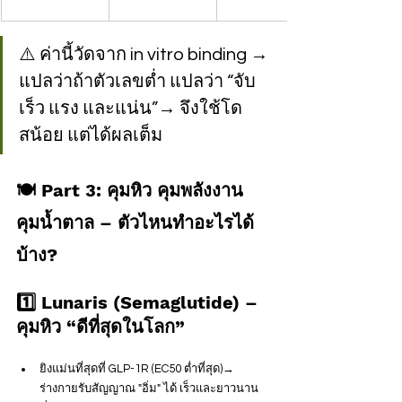
⚠️ ค่านี้วัดจาก in vitro binding → 
แปลว่าถ้าตัวเลขต่ำ แปลว่า “จับ
เร็ว แรง และแน่น”→ จึงใช้โด
สน้อย แต่ได้ผลเต็ม
🍽️ Part 3: คุมหิว คุมพลังงาน 
คุมน้ำตาล – ตัวไหนทำอะไรได้
บ้าง?
1️⃣ Lunaris (Semaglutide) – 
คุมหิว “ดีที่สุดในโลก”
ยิงแม่นที่สุดที่ GLP-1R (EC50 ต่ำที่สุด)→ 
ร่างกายรับสัญญาณ "อิ่ม" ได้ เร็วและยาวนาน