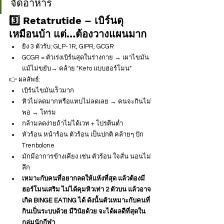
จัดอาหาร
3️⃣ Retatrutide – เบิร์นดุ
เหมือนบ้า แต่…ต้องวางแผนมาก
ยิง 3 ตัวรับ: GLP-1R, GIPR, GCGR
GCGR = ตัวเร่งเบิร์นสุดในร่างกาย → เผาไขมัน
แม้ไม่ขยับ→ คล้าย "Keto แบบฮอร์โมน"
👉 ผลลัพธ์:
เบิร์นไขมันเร็วมาก
หิวไม่ลดมากหรือแทบไม่ลดเลย → คนจะกินไม่
พอ → โทรม
กล้ามลดง่ายถ้าไม่ได้เวท + โปรตีนต่ำ
หัวร้อน หน้าร้อน ตัวร้อน เป็นปกติ คล้ายๆ ปัก 
Trenbolone 
มักมีอาการข้างเคียง เช่น ตัวร้อน ใจสั่น นอนไม่
ลึก
เหมาะกับคนที่อยากลดให้แห้งที่สุด แล้วต้องมี
ฮอร์โมนเสริม ไม่ได้คุมหิวเท่า 2 ตัวบน แล้วอาจ
เกิด BINGE EATING ได้ ดังนั้นตัวเหมาะกับคนที่
กินเป็นระบบด้วย มีวินัยด้วย จะได้ผลดีที่สุดใน
กลุ่มนักกีฬา 