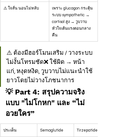
⚠️ ใจสั่น นอนไม่หลับ
เพราะ glucagon กระตุ้น
ระบบ sympathetic → 
cortisol สูง → วูบวาบ
หัวใจเต้นแรงตอนกลาง
คืน
⚠️ ต้องมีฮอร์โมนเสริม / วางระบบ
ไม่งั้นโทรมชัด❌ ใช้ผิด → หน้า
แก่, หงุดหงิด, วูบวาบไม่แนะนำใช้
ยาวโดยไม่วางโภชนาการ
💡 Part 4: สรุปความจริง
แบบ "ไม่โกหก" และ “ไม่
อวยใคร”
ประเด็น
Semaglutide
Tirzepatide