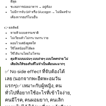
ที่สุด
ชะลอการย่อยอาหาร → อยู่ท้อง
ไม่มีการจับ GIP หรือ Glucagon → ไม่มีผลข้าง
เคียงจากฮอร์โมนอื่น
👉 ผลลัพธ์:
หายหิวแบบธรรมชาติ
ไม่เวียนหัว ไม่กระวนกระวาย
ผอมไวแต่ยังดูสดใส
ใช้โดสน้อยก็ได้ผล
ใช้ได้นานโดยไม่โทรม
คุมหิวแบบแน่นๆ แบบง่ายๆ แบบโคตรง่าย ไม่
เสียเงินให้ของกินที่ไม่จำเป็นเดือนละมากๆ
✅ No side effect ที่จับต้องได้
เลย (นอกจากพะอืดพะอมวัน
แรกๆ)✅ เหมาะกับผู้หญิง, คน
ทั่วไปที่อยากใช้อะไรที่เข้าใจง่าย, 
คนมีโรค, คนผอมยาก, คนเลิก