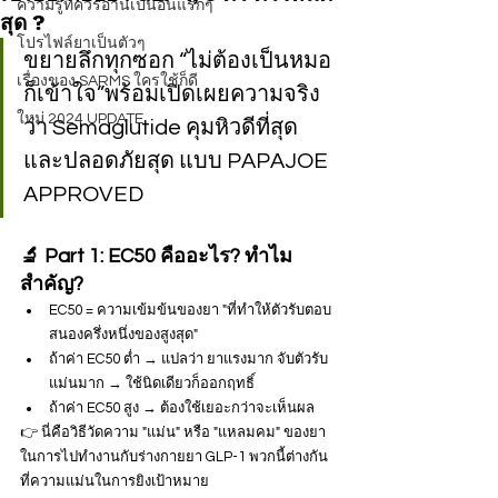
ความรู้ที่ควรอ่านเป็นอันแรกๆ
สุด ?
โปรไฟล์ยาเป็นตัวๆ
ขยายลึกทุกซอก “ไม่ต้องเป็นหมอ
เรื่องของ SARMS ใครใช้ก็ดี
ก็เข้าใจ”พร้อมเปิดเผยความจริง
ใหม่ 2024 UPDATE
ว่า Semaglutide คุมหิวดีที่สุด 
และปลอดภัยสุด แบบ PAPAJOE 
APPROVED
🔬 Part 1: EC50 คืออะไร? ทำไม
สำคัญ?
EC50 = ความเข้มข้นของยา "ที่ทำให้ตัวรับตอบ
สนองครึ่งหนึ่งของสูงสุด"
ถ้าค่า EC50 ต่ำ → แปลว่า ยาแรงมาก จับตัวรับ
แม่นมาก → ใช้นิดเดียวก็ออกฤทธิ์
ถ้าค่า EC50 สูง → ต้องใช้เยอะกว่าจะเห็นผล
👉 นี่คือวิธีวัดความ "แม่น" หรือ "แหลมคม" ของยา
ในการไปทำงานกับร่างกายยา GLP-1 พวกนี้ต่างกัน
ที่ความแม่นในการยิงเป้าหมาย