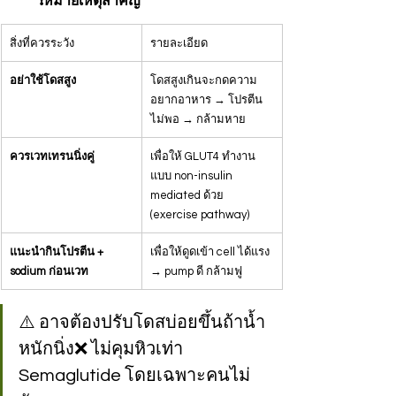
❗หมายเหตุสำคัญ
สิ่งที่ควรระวัง
รายละเอียด
อย่าใช้โดสสูง
โดสสูงเกินจะกดความ
อยากอาหาร → โปรตีน
ไม่พอ → กล้ามหาย
ควรเวทเทรนนิ่งคู่
เพื่อให้ GLUT4 ทำงาน
แบบ non-insulin 
mediated ด้วย 
(exercise pathway)
แนะนำกินโปรตีน + 
เพื่อให้ดูดเข้า cell ได้แรง 
sodium ก่อนเวท
→ pump ดี กล้ามฟู
⚠️ อาจต้องปรับโดสบ่อยขึ้นถ้าน้ำ
หนักนิ่ง❌ ไม่คุมหิวเท่า 
Semaglutide โดยเฉพาะคนไม่