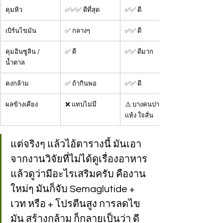
คุมหิว
✅✅✅ ดีที่สุด
✅✅ ดี
เบิร์นไขมัน
✅ กลางๆ
✅✅ ดี
คุมอินซูลิน / 
✅ ดี
✅✅ ดีมาก
น้ำตาล
คงกล้าม
✅ ถ้ากินพอ
✅✅ ดี
ผลข้างเคียง
❌ แทบไม่มี
⚠️ บางคนปาก
แห้ง ใจสั่น
แต่จริงๆ แล้วไอ้ตารางนี้ มันเอา
จากงานวิจัยที่ไม่ได้ดูเรื่องอาหาร
แล้วดูว่ามีอะไรเสริมครับ คืองาน
ใหม่ๆ มันก็จับ Semaglutide + 
เวท หรือ + โปรตีนสูง การลดไข
มัน สร้างกล้าม ก็กลายเป็นว่า ดี