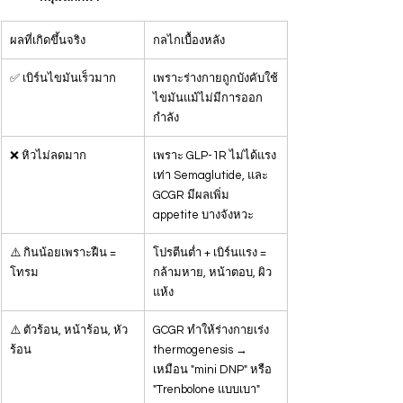
ผลที่เกิดขึ้นจริง
กลไกเบื้องหลัง
✅ เบิร์นไขมันเร็วมาก
เพราะร่างกายถูกบังคับใช้
ไขมันแม้ไม่มีการออก
กำลัง
❌ หิวไม่ลดมาก
เพราะ GLP-1R ไม่ได้แรง
เท่า Semaglutide, และ 
GCGR มีผลเพิ่ม 
appetite บางจังหวะ
⚠️ กินน้อยเพราะฝืน = 
โปรตีนต่ำ + เบิร์นแรง = 
โทรม
กล้ามหาย, หน้าตอบ, ผิว
แห้ง
⚠️ ตัวร้อน, หน้าร้อน, หัว
GCGR ทำให้ร่างกายเร่ง 
ร้อน
thermogenesis → 
เหมือน "mini DNP" หรือ 
"Trenbolone แบบเบา"