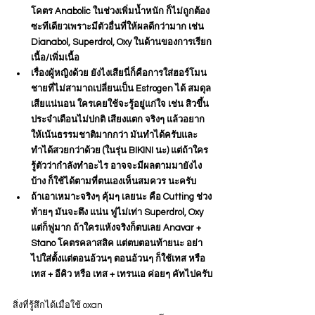
โคตร Anabolic ในช่วงเพิ่มน้ำหนัก ก็ไม่ถูกต้อง
ซะทีเดียวเพราะมีตัวอื่นที่ให้ผลดีกว่ามาก เช่น 
Dianabol, Superdrol, Oxy ในด้านของการเรียก
เนื้อ/เพิ่มเนื้อ
เรื่องผู้หญิงด้วย ยังไงเสียนี่ก็คือการใส่ฮอร์โมน
ชายที่ไม่สามาถเปลี่ยนเป็น Estrogen ได้ สมดุล
เสียแน่นอน ใครเคยใช้จะรู้อยู่แก่ใจ เช่น สิวขึ้น 
ประจำเดือนไม่ปกติ เสียงแตก จริงๆ แล้วอยาก
ให้เน้นธรรมชาติมากกว่า มันทำได้ครับและ
ทำได้สวยกว่าด้วย (ในรุ่น BIKINI นะ) แต่ถ้าใคร
รู้ตัวว่ากำลังทำอะไร อาจจะมีผลตามมายังไง
บ้าง ก็ใช้ได้ตามที่ตนเองเห็นสมควร นะครับ
ถ้าเอาเหมาะจริงๆ คุ้มๆ เลยนะ คือ Cutting ช่วง
ท้ายๆ มันจะตึง แน่น ฟูไม่เท่า Superdrol, Oxy 
แต่ก็ฟูมาก ถ้าใครแห้งจริงก็ตบเลย Anavar + 
Stano โคตรคลาสสิค แต่ตบตอนท้ายนะ อย่า
ไปใส่ตั้งแต่ตอนอ้วนๆ ตอนอ้วนๆ ก็ใช้เทส หรือ 
เทส + อีคิว หรือ เทส + เทรนเอ ค่อยๆ คัทไปครับ
สิ่งที่รู้สึกได้เมื่อใช้ oxan