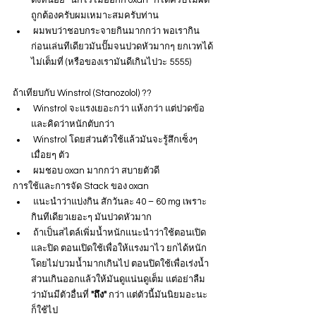
ถูกต้องครับผมเหมาะสมครับท่าน
 ผมพบว่าชอบกระจายกินมากกว่า พอเรากิน
ก่อนเล่นทีเดียวมันปั๊มจนปวดหัวมากๆ ยกเวทได้
ไม่เต็มที่ (หรือของเรามันดีเกินไปวะ 5555)
ถ้าเทียบกับ Winstrol (Stanozolol) ??
 Winstrol จะแรงเยอะกว่า แห้งกว่า แต่ปวดข้อ
และคิดว่าหนักตับกว่า
 Winstrol โดยส่วนตัวใช้แล้วมันจะรู้สึกเซ็งๆ 
เมื่อยๆ ตัว
 ผมชอบ oxan มากกว่า สบายตัวดี
การใช้และการจัด Stack ของ oxan
 แนะนำว่าแบ่งกิน สักวันละ 40 – 60 mg เพราะ
กินทีเดียวเยอะๆ มันปวดหัวมาก
 ถ้าเป็นสไตล์เพิ่มน้ำหนักแนะนำว่าใช้ตอนเปิด
และปิด ตอนเปิดใช้เพื่อให้แรงมาไว ยกได้หนัก 
โดยไม่บวมน้ำมากเกินไป ตอนปิดใช้เพื่อเร่งน้ำ
ส่วนเกินออกแล้วให้มันดูแน่นดูเต็ม แต่อย่าลืม
ว่ามันมีตัวอื่นที่ 
"ถึง"
 กว่า แต่ตัวนี้มันนิยมอะนะ 
ก็ใช้ไป