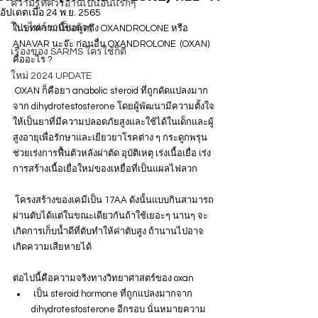
ความรู้ที่ควรอ่านเป็นอันแรกๆ
อัปเดตเมื่อ
24 พ.ย. 2565
โปรไฟล์ยาเป็นตัวๆ
ในบทความนี้ขอพูดถึง OXANDROLONE หรือ 
ANAVAR นะจ๊ะ ก่อนอื่น OXANDROLONE  (OXAN) 
เรื่องของ SARMS ใครใช้ก็ดี
คืออะไร ?
ใหม่ 2024 UPDATE
 OXAN ก็คือยา anabolic steroid ที่ถูกดัดแปลงมาก
จาก dihydrotestosterone โดยผู้พัฒนามีความตั้งใจ
ให้เป็นยาที่มีความปลอดภัยสูงและใช้ได้ในเด็กและผู้
สูงอายุเพื่อรักษาและเยียวยาโรคต่าง ๆ กระดูกพรุน 
ช่วยเร่งการฟื้นตัวหลังผ่าตัด อุบัติเหตุ เร่งเนื้อเยื่อ เร่ง
การสร้างเนื้อเยื่อใหม่ของเหยื่อที่เป็นแผลไฟลวก
 โครงสร้างของเคมีเป็น 17AA ดังนั้นแบบกินสามารถ
ผ่านตับได้แต่ในขณะเดียวกันถ้าใช้เยอะๆ นานๆ จะ
เกิดการเก็บน้ำดีที่ตับทำให้ค่าตับสูง ถ้านานไปอาจ
เกิดความเสียหายได้
ต่อไปนี้คือความจริงทางวิทยาศาสตร์ของ oxan
 เป็น steroid hormone ที่ถูกแปลงมากจาก 
dihydrotestosterone อีกรอบ นั่นหมายความ