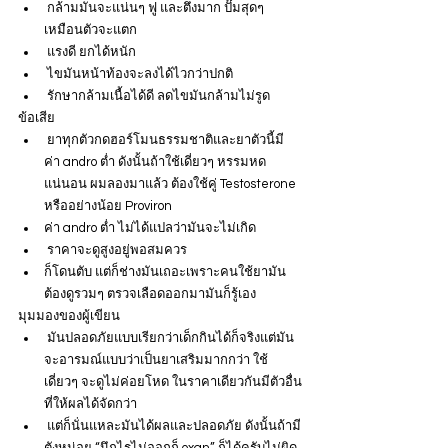
 กล้ามมันจะแน่นๆ ฟู และตึงมาก ปั๊มสุดๆ 
เหมือนตัวจะแตก
 แรงดี ยกได้หนัก
 ไขมันหน้าท้องจะลงได้ไวกว่าปกติ
 รักษากล้ามเนื้อได้ดี ลดไขมันกล้ามไม่รูด
ข้อเสีย
 ยาทุกตัวกดฮอร์โมนธรรมชาติและยาตัวนี้มี
ค่า andro ต่ำ ดังนั้นถ้าใช้เดี่ยวๆ หรรมหด
แน่นอน ผมลองมาแล้ว ต้องใช้คู่ Testosterone 
หรืออย่างน้อย Proviron
ค่า andro ต่ำ ไม่ได้แปลว่ามันจะไม่เกิด
 ราคาจะดูสูงอยู่พอสมควร
ก็โดนตับ แต่ก็ช่างมันเถอะเพราะคนใช้ยามัน
ต้องดูรวมๆ ตรวจเลือดออกมามันก็รู้เอง
มุมมองของผู้เขียน
 มันปลอดภัยแบบเรียกว่าเด็กกินได้ก็จริงแต่มัน
จะอารมณ์แบบว่าเป็นยาเสริมมากกว่า ใช้
เดี่ยวๆ จะดูไม่ค่อยโหด ในราคาเดียวกันมีตัวอื่น
ที่ให้ผลได้จัดกว่า
 แต่ก็นั่นแหละมันได้ผลและปลอดภัย ดังนั้นถ้ามี
ตังหน่อย “นึกไรไม่ออกก็ oxan” ก็ได้ครับไม่ผิด 