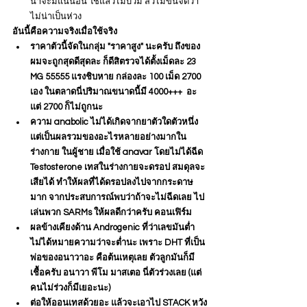
น่าจะมีแน่นอน ใช้แล้วไม่บวม สิวไม่ขึ้นจัดว่า
ไม่น่าเป็นห่วง
อันนี้คือความจริงเมื่อใช้จริง
ราคาตัวนี้จัดในกลุ่ม "ราคาสูง" นะครับ ถึงของ
ผมจะถูกสุดดีสุดละ ก็ดีสิตรวจได้ตั้งเม็ดละ 23 
MG 55555 แรงชิบหาย กล่องละ 100 เม็ด 2700 
เอง ในตลาดนี่ปริมาณขนาดนี้มี 4000+++  อะ 
แต่ 2700 ก็ไม่ถูกนะ
ความ anabolic ไม่ได้เกิดจากยาตัวใดตัวหนึ่ง
แต่เป็นผลรวมของอะไรหลายอย่างมากใน
ร่างกาย ในผู้ชาย เมื่อใช้ anavar โดยไม่ได้ฉีด 
Testosterone เทสในร่างกายจะดรอป สมดุลจะ
เสียได้ ทำให้ผลที่ได้ดรอปลงไปจากกระดาษ
มาก จากประสบการณ์พบว่าถ้าจะไม่ฉีดเลย ไป
เล่นพวก SARMs ให้ผลดีกว่าครับ คอนเฟิร์ม
ผลข้างเคียงด้าน Androgenic ที่ว่าเลขมันต่ำ 
ไม่ได้หมายความว่าจะต่ำนะ เพราะ DHT ที่เป็น
พ่อของอนาวาอะ คือต้นเหตุเลย ตัวลูกมันก็มี
เชื้อครับ อนาวา พีโม มาสเตอ นี่ตัวร่วงเลย (แต่
คนไม่ร่วงก็มีเยอะนะ)
ต่อให้ออนเทสด้วยอะ แล้วจะเอาไป STACK หวัง