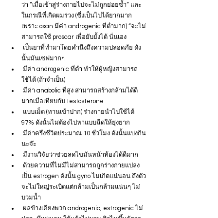
ว่า “เมื่อเข้าสู่ร่างกายไปจะไม่ถูกย่อยซ้ำ” และ
ในกรณีที่เกิดผมร่วง (ซึ่งเป็นไปได้ยากมาก
เพราะ oxan มีค่า androgenic ที่ต่ำมาก) “จะไม่
สามารถใช้ proscar เพื่อยับยั้งได้ นั่นเอง
 เป็นยาที่ทำมาโดยคำนึงถึงความปลอดภัย ดัง
นั้นมันเซฟมากๆ
 มีค่า androgenic ที่ต่ำ ทำให้ผู้หญิงสามารถ
ใช้ได้ (ถ้าจำเป็น)
 มีค่า anabolic ที่สูง สามารถสร้างกล้ามได้ดี
มากเมื่อเทียบกับ testosterone
 แบบเม็ด (ทานเข้าปาก) ร่างกายนำไปใช้ได้ 
97% ดังนั้นไม่ต้องไปหาแบบฉีดให้ยุ่งยาก
 มีค่าครึ่งชีวิตประมาณ 10 ชั่วโมง ดังนั้นแบ่งกิน
นะจ๊ะ
 มีงานวิจัยว่าช่วยลดไขมันหน้าท้องได้ดีมาก
 ด้วยความที่ไม่มีไม่สามารถถูกร่างกายแปลง
เป็น estrogen ดังนั้น gyno ไม่เกิดแน่นอน ถึงตัว
จะไม่ใหญ่ระเบิดแต่กล้ามเป็นกล้ามแน่นๆ ไม่
บวมน้ำ
 ผลข้างเคียงพวก androgenic, estrogenic ไม่